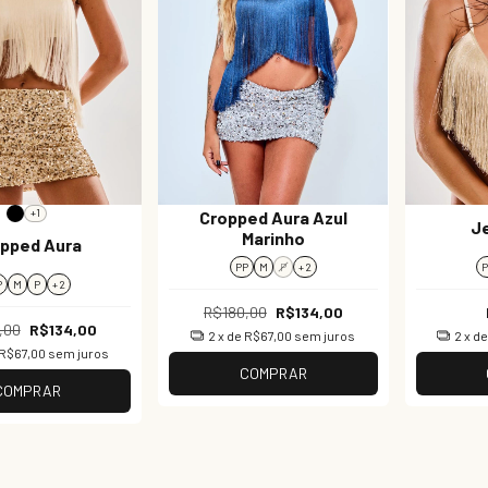
+1
Cropped Aura Azul
J
Marinho
pped Aura
PP
M
P
+ 2
P
M
P
+ 2
R$180,00
R$134,00
,00
R$134,00
2
x de
R$67,00
sem juros
2
x d
R$67,00
sem juros
COMPRAR
COMPRAR