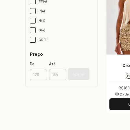
PP (4)
P (4)
M (4)
G (4)
GG (4)
Preço
De
Até
Cro
Aplicar
P
R$180
2
x de