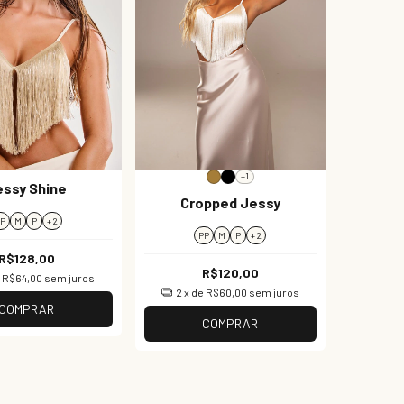
+1
essy Shine
Cropped Jessy
PP
M
P
+ 2
PP
M
P
+ 2
R$128,00
R$120,00
e
R$64,00
sem juros
2
x de
R$60,00
sem juros
COMPRAR
COMPRAR