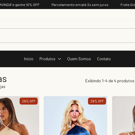
INDA" e ganhe 10% OFF
Parcelamento em até 2x sem juros
Frete Gráti
Inicio
Produtos
Quem Somos
Contato
as
Exibindo 1-4 de 4 produtos
jas
26
%
OFF
26
%
OFF