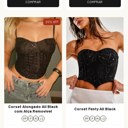
COMPRAR
COMPRAR
20
%
OFF
Corset Alongado All Black
Corset Fenty All Black
com Alça Removível
PP
P
M
+ 2
PP
P
M
+ 2