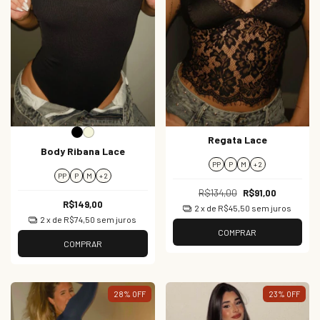
Regata Lace
Body Ribana Lace
PP
P
M
+ 2
PP
P
M
+ 2
R$134,00
R$91,00
R$149,00
2
x de
R$45,50
sem juros
2
x de
R$74,50
sem juros
COMPRAR
COMPRAR
28
%
OFF
23
%
OFF