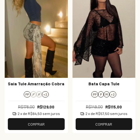
Saia Tule Amarração Cobra
Bata Capa Tule
PP
P
M
+ 2
PP
P
M
+ 2
R$178,00
R$129,00
R$149,00
R$115,00
2
x de
R$64,50
sem juros
2
x de
R$57,50
sem juros
COMPRAR
COMPRAR