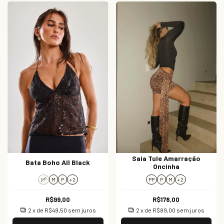
Saia Tule Amarração
Bata Boho All Black
Oncinha
PP
M
P
+ 2
PP
P
M
+ 2
R$99,00
R$178,00
2
x de
R$49,50
sem juros
2
x de
R$89,00
sem juros