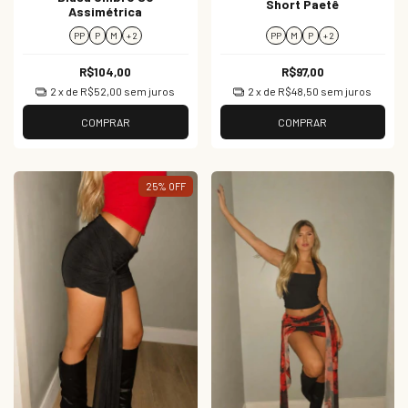
Short Paetê
Assimétrica
PP
P
M
+ 2
PP
M
P
+ 2
R$104,00
R$97,00
2
x de
R$52,00
sem juros
2
x de
R$48,50
sem juros
COMPRAR
COMPRAR
25
%
OFF