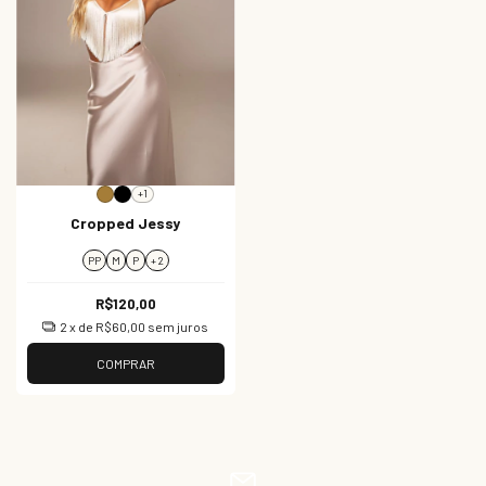
+1
Cropped Jessy
PP
M
P
+ 2
R$120,00
2
x de
R$60,00
sem juros
COMPRAR