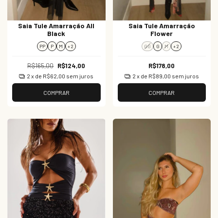
Saia Tule Amarração All
Saia Tule Amarração
Black
Flower
PP
P
M
+ 2
GG
G
M
+ 2
R$165,00
R$124,00
R$178,00
2
x de
R$62,00
sem juros
2
x de
R$89,00
sem juros
COMPRAR
COMPRAR