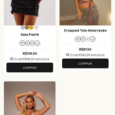
+2
Cropped Tule Amarração
Saia Paetê
PP
P
M
+ 2
PP
M
P
+ 2
R$87,00
R$138,50
2
x de
R$43,50
sem juros
2
x de
R$69,25
sem juros
COMPRAR
COMPRAR