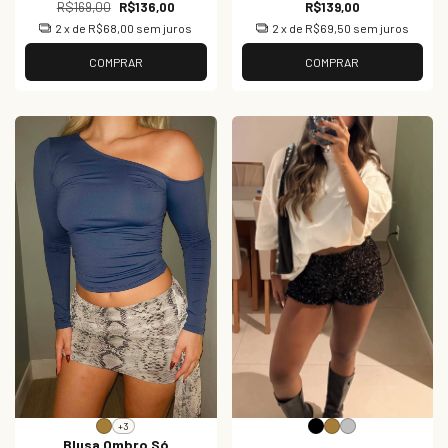
R$169,00
R$136,00
R$139,00
2
x de
R$68,00
sem juros
2
x de
R$69,50
sem juros
COMPRAR
COMPRAR
+3
Blusa Ombro Só