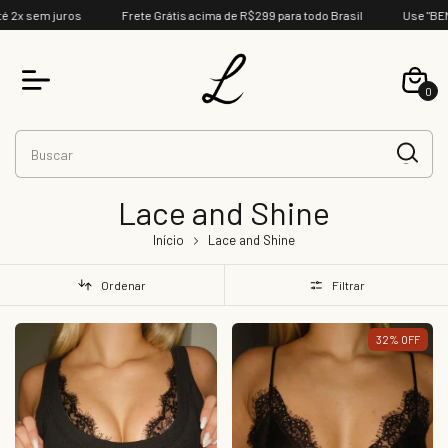
sem juros
Frete Grátis acima de R$299 para todo Brasil
Use "BEMVIND
0
Lace and Shine
Início
Lace and Shine
Ordenar
Filtrar
32
%
OFF