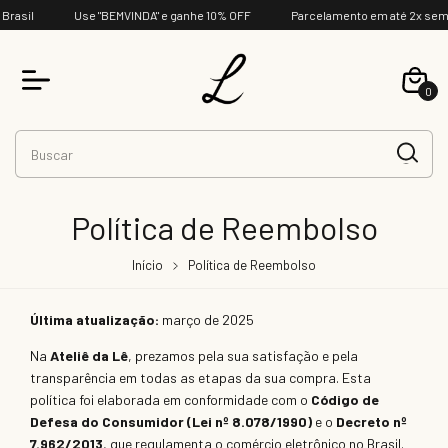
rasil
Use "BEMVINDA" e ganhe 10% OFF
Parcelamento em até 2x sem j
0
Política de Reembolso
Início
Política de Reembolso
Última atualização:
março de 2025
Na
Ateliê da Lê
, prezamos pela sua satisfação e pela
transparência em todas as etapas da sua compra. Esta
política foi elaborada em conformidade com o
Código de
Defesa do Consumidor (Lei nº 8.078/1990)
e o
Decreto nº
7.962/2013
, que regulamenta o comércio eletrônico no Brasil.